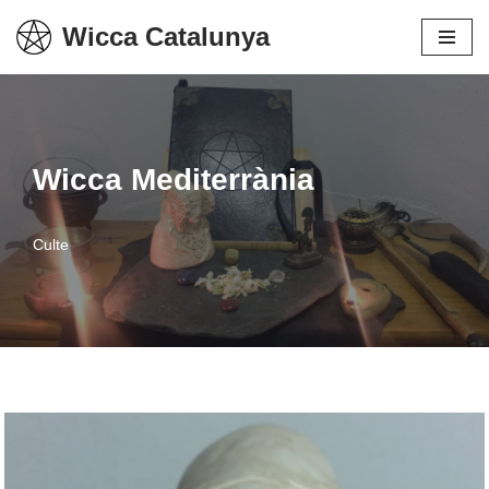
Wicca Catalunya
Vés
al
contingut
Wicca Mediterrània
Culte