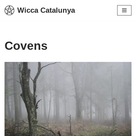
Wicca Catalunya
Vés
al
contingut
Covens